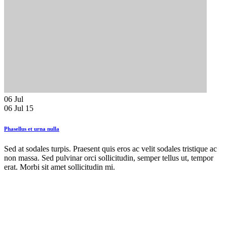
06
Jul
06 Jul 15
Phasellus et urna nulla
Sed at sodales turpis. Praesent quis eros ac velit sodales tristique ac
non massa. Sed pulvinar orci sollicitudin, semper tellus ut, tempor
erat. Morbi sit amet sollicitudin mi.